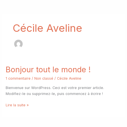
Aller
au
contenu
Cécile Aveline
Bonjour tout le monde !
Bonjour
tout
1 commentaire
/
Non classé
/
Cécile Aveline
le
monde !
Bienvenue sur WordPress. Ceci est votre premier article.
Modifiez-le ou supprimez-le, puis commencez à écrire !
Lire la suite »